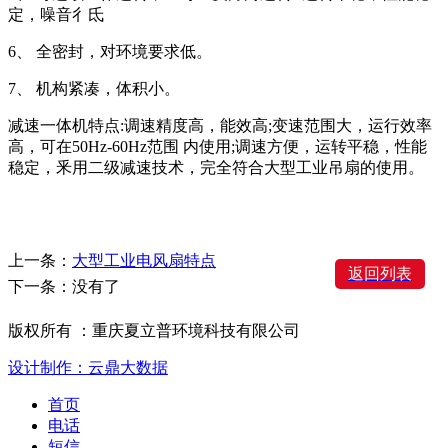
定，噪音彳氐
6、 全密封，对环境要求低。
7、 机构紧凑，体积小。
减速一体机特点:调速精度高，能效高;变速范围大，运行效率
高，可在50Hz-60Hz范围 内使用;调速方便，运转平稳，性能
稳定，釆用二级减速技术，完全符合大型工业吊扇的使用。
上一条：
大型工业电风扇特点
返回列表
下一条：没有了
版权所有 ：重庆夏立普环境科技有限公司
设计制作：云鼎大数据
首页
电话
短信