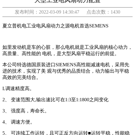
大型工业电风扇动力配置
发布时间：2022-03-09 14:30:47 点击次数：1430
夏立普机电工业电风扇动力之源电机首选SEMENS
如里发动机是车的心脏，那么电机就是工业风扇的核心动力，
高质量、高性能的 电机，是大型风扇平稳运行的前提。
本公司特选德国原装进口SIEMENS高性能减速电机，采用先
进的技术，实现了美 观与优秀的品质结合，动力输出与平稳
高效的完美结合。
L调速精度高。
2、 变速范围大,输出速比可在1:3至1:1800之间变化
3、 强度高，寿命长。
4、 调速方便。
5、 可连续工作运转，且可正反方向运转■运转平稳，性能稳